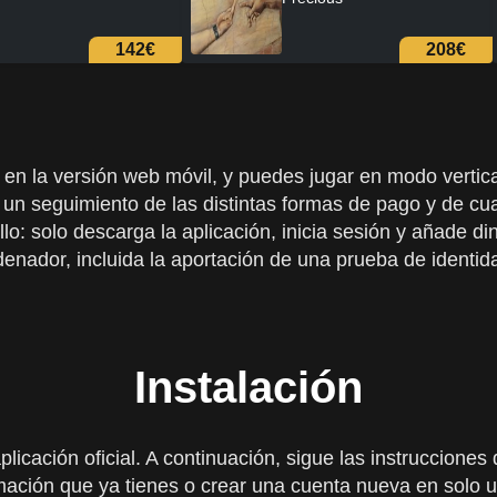
142€
208€
y en la versión web móvil, y puedes jugar en modo vertica
un seguimiento de las distintas formas de pago y de cua
: solo descarga la aplicación, inicia sesión y añade di
denador, incluida la aportación de una prueba de identid
Instalación
licación oficial. A continuación, sigue las instrucciones
ormación que ya tienes o crear una cuenta nueva en solo 