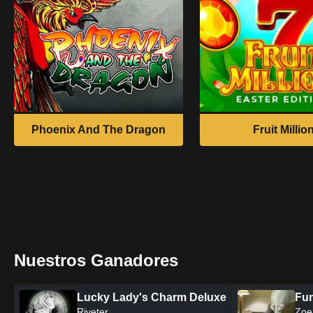
Phoenix And The Dragon
Fruit Millio
Nuestros Ganadores
Lucky Lady's Charm Deluxe
Fun
Riveter
Zoe