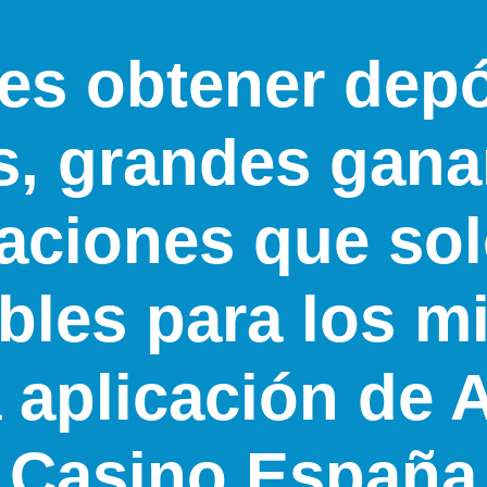
es obtener depó
s, grandes gana
caciones que sol
bles para los 
a aplicación de
Casino España