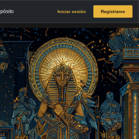
pósito
Iniciar sesión
Registrarse