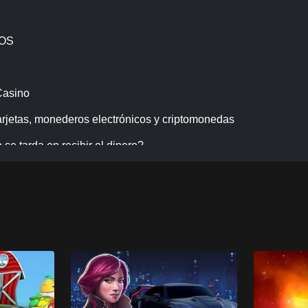
iOS
 Casino
arjetas, monederos electrónicos y criptomonedas
se tarda en recibir el dinero?