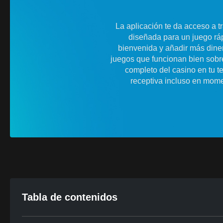
La aplicación te da acceso a tr
diseñada para un juego rá
bienvenida y añadir más dine
juegos que funcionan bien sobre
completo del casino en tu t
receptiva incluso en mome
Tabla de contenidos