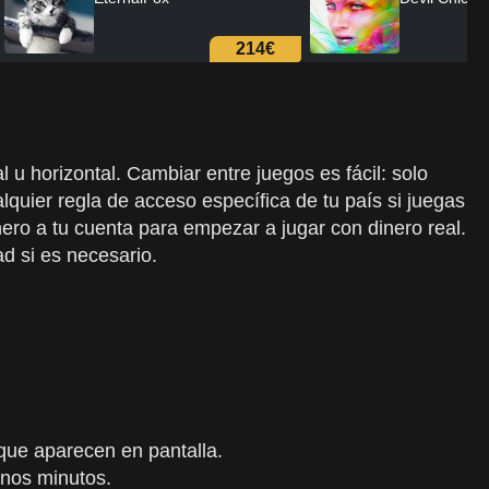
214€
l u horizontal. Cambiar entre juegos es fácil: solo
lquier regla de acceso específica de tu país si juegas
nero a tu cuenta para empezar a jugar con dinero real.
ad si es necesario.
 que aparecen en pantalla.
unos minutos.