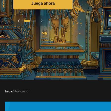
Juega ahora
Inicio
Aplicación