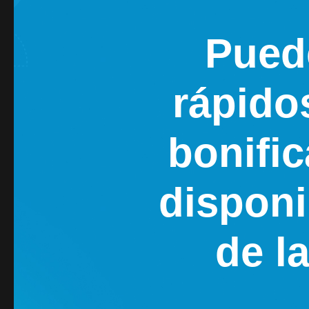
Pued
rápido
bonifi
disponi
de l