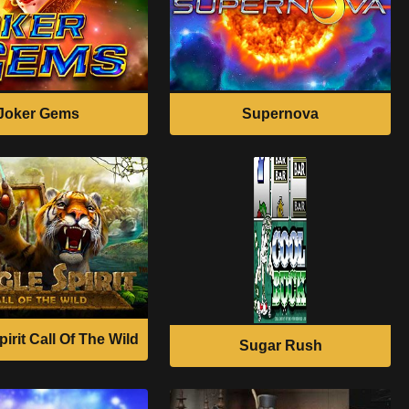
Joker Gems
Supernova
irit Call Of The Wild
Sugar Rush