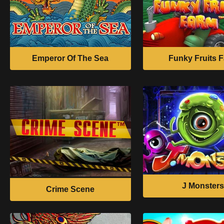
Emperor Of The Sea
Funky Fruits 
J Monster
Crime Scene